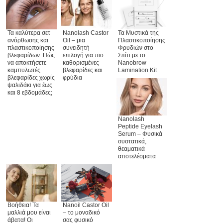
Nanolash Castor
Τα Μυστικά της
Τα καλύτερα σετ
Oil – μια
Πλαστικοποίησης
ανόρθωσης και
συνειδητή
Φρυδιών στο
πλαστικοποίησης
επιλογή για πιο
Σπίτι με το
βλεφαρίδων. Πώς
καθορισμένες
Nanobrow
να αποκτήσετε
βλεφαρίδες και
Lamination Kit
καμπυλωτές
φρύδια
βλεφαρίδες χωρίς
ψαλιδάκι για έως
και 8 εβδομάδες;
Nanolash
Peptide Eyelash
Serum – Φυσικά
συστατικά,
θεαματικά
αποτελέσματα
Βοήθεια! Τα
Nanoil Castor Oil
μαλλιά μου είναι
– το μοναδικό
άβατα! Οι
σας φυσικό