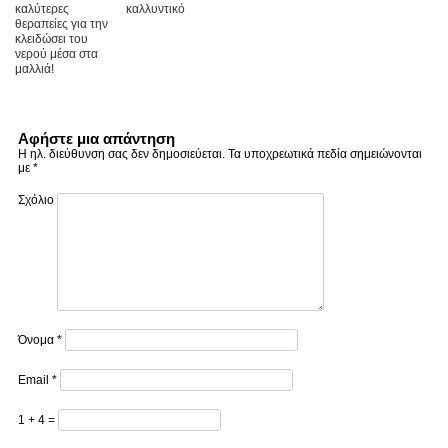
καλύτερες
καλλυντικό
θεραπείες για την
κλειδώσει του
νερού μέσα στα
μαλλιά!
Αφήστε μια απάντηση
Η ηλ. διεύθυνση σας δεν δημοσιεύεται.
Τα υποχρεωτικά πεδία σημειώνονται
με
*
Σχόλιο
Όνομα
*
Email
*
1 + 4 =