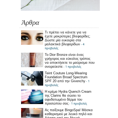
Άρθρα
Τι πρέπει να κάνετε για να
έχετε μακρύτερες βλεφαρίδες;
Δώστε μία ευκαιρία στα
μαλακτικά βλεφαρίδων
- 4
προβολές
Το Dior Bronze είναι ένας
γρήγορος και εύκολος τρόπος
να αποκτήσετε το μαύρισμα που
ονειρεύεστε
- 1 προβολές
Teint Couture Long-Wearing
Foundation Broad Spectrum
SPF 20 από την Givenchy
- 1
προβολές
Η κρέμα Hydra Quench Cream
της Clarins θα σώσει το
αφυδατωμένο δέρμα του
προσώπου σας
- 1 προβολές
Ας παίξουμε BingoSpa! Μάσκα
καθαρισμού με λευκό πηλό και
Λάσπη από την Νεκρά