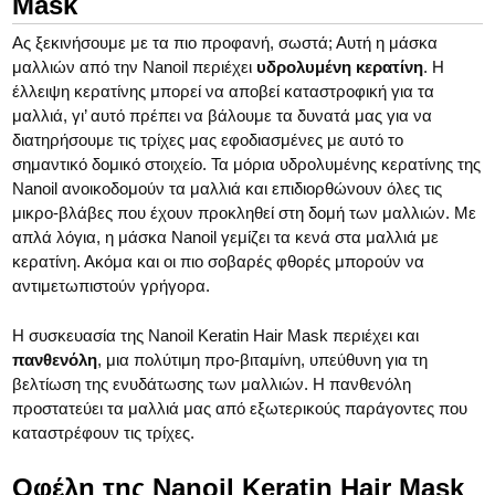
Mask
Ας ξεκινήσουμε με τα πιο προφανή, σωστά; Αυτή η μάσκα
μαλλιών από την Nanoil περιέχει
υδρολυμένη κερατίνη
. Η
έλλειψη κερατίνης μπορεί να αποβεί καταστροφική για τα
μαλλιά, γι’ αυτό πρέπει να βάλουμε τα δυνατά μας για να
διατηρήσουμε τις τρίχες μας εφοδιασμένες με αυτό το
σημαντικό δομικό στοιχείο. Τα μόρια υδρολυμένης κερατίνης της
Nanoil ανοικοδομούν τα μαλλιά και επιδιορθώνουν όλες τις
μικρο-βλάβες που έχουν προκληθεί στη δομή των μαλλιών. Με
απλά λόγια, η μάσκα Nanoil γεμίζει τα κενά στα μαλλιά με
κερατίνη. Ακόμα και οι πιο σοβαρές φθορές μπορούν να
αντιμετωπιστούν γρήγορα.
Η συσκευασία της Nanoil Keratin Hair Mask περιέχει και
πανθενόλη
, μια πολύτιμη προ-βιταμίνη, υπεύθυνη για τη
βελτίωση της ενυδάτωσης των μαλλιών. Η πανθενόλη
προστατεύει τα μαλλιά μας από εξωτερικούς παράγοντες που
καταστρέφουν τις τρίχες.
Οφέλη της Nanoil Keratin Hair Mask