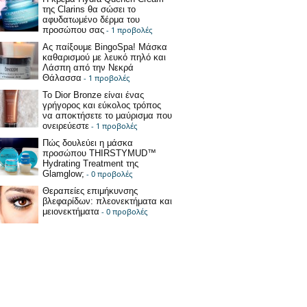
της Clarins θα σώσει το
αφυδατωμένο δέρμα του
προσώπου σας
- 1 προβολές
Ας παίξουμε BingoSpa! Μάσκα
καθαρισμού με λευκό πηλό και
Λάσπη από την Νεκρά
Θάλασσα
- 1 προβολές
Το Dior Bronze είναι ένας
γρήγορος και εύκολος τρόπος
να αποκτήσετε το μαύρισμα που
ονειρεύεστε
- 1 προβολές
Πώς δουλεύει η μάσκα
προσώπου THIRSTYMUD™
Hydrating Treatment της
Glamglow;
- 0 προβολές
Θεραπείες επιμήκυνσης
βλεφαρίδων: πλεονεκτήματα και
μειονεκτήματα
- 0 προβολές