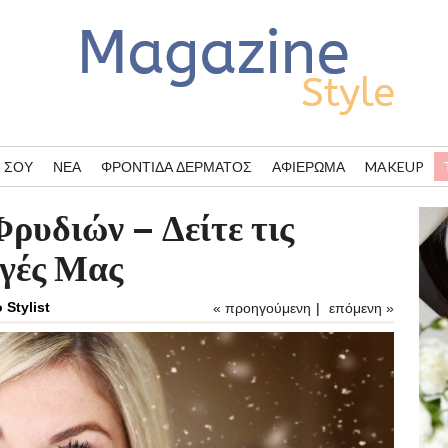
 ΣΟΥ
ΝΈΑ
ΦΡΟΝΤΊΔΑ ΔΈΡΜΑΤΟΣ
ΑΦΙΈΡΩΜΑ
MAKEUP
ρυδιών – Δείτε τις
γές Μας
 Stylist
« προηγούμενη
|
επόμενη »