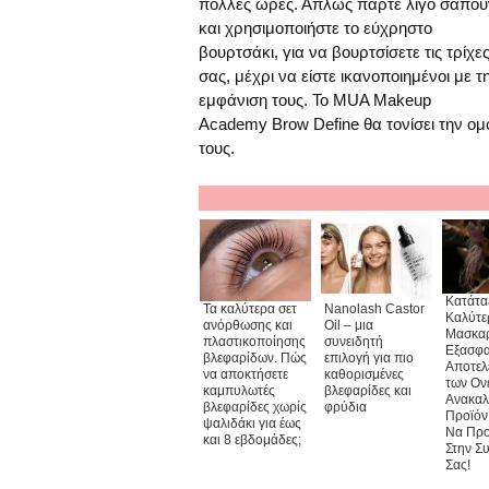
πολλές ώρες. Απλώς πάρτε λίγο σαπού
και χρησιμοποιήστε το εύχρηστο
βουρτσάκι, για να βουρτσίσετε τις τρίχε
σας, μέχρι να είστε ικανοποιημένοι με τ
εμφάνιση τους. Το MUA Makeup
Academy Brow Define θα τονίσει την ομ
τους.
Κατάτα
Τα καλύτερα σετ
Nanolash Castor
Καλύτε
ανόρθωσης και
Oil – μια
Μασκα
πλαστικοποίησης
συνειδητή
Εξασφα
βλεφαρίδων. Πώς
επιλογή για πιο
Αποτελ
να αποκτήσετε
καθορισμένες
των Ον
καμπυλωτές
βλεφαρίδες και
Ανακαλ
βλεφαρίδες χωρίς
φρύδια
Προϊόν
ψαλιδάκι για έως
Να Προ
και 8 εβδομάδες;
Στην Σ
Σας!