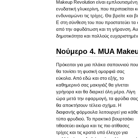
Makeup Revolution είναι εμπλουτισμένη
ενυδατική γλυκερίνη, που περιποιείται κ
ενδυναμώνει τις τρίχες. Θα βρείτε και β
Ε στη σύνθεση του που προστατεύει τα
από την αφυδάτωση και τη γήρανση. Αυτ
δημοτικότητα και πολλούς ευχαριστημέν
Νούμερο 4. MUA Makeu
Πρόκειται για μια πλάκα σαπουνιού που
θα τονίσει τη φυσική ομορφιά σας
εύκολα. Από εδώ και στο εξής, το
καθημερινό σας μακιγιάζ θα γίνεται
γρήγορα και θα διαρκεί όλη μέρα. Λίγη
ώρα μετά την εφαρμογή, τα φρύδια σας
θα αποκτήσουν τέλειο σχήμα. Η
διαφανής φόρμουλα λειτουργεί για κάθε
τύπο φρυδιού. Το πρακτικό βουρτσάκι
τιθασεύει ακόμα και τις πιο ατίθασες
τρίχες και τις κρατά υπό έλεγχο για