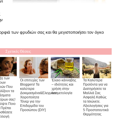
νι
ς
ην
ορφιά των φρυδιών σας και θα μεγιστοποιήσει τον όγκο
Σχετικές Θέσεις
ξη των
Οι επιτυχίες των
Έλαιο κάνναβης
Τα Καλύτερα
ρων
Bloggers! Τα
– ιδιότητες και
Προϊόντα για να
ρών Που
καλύτερα
χρήση στην
Διατηρήσετε τα
λίζουν τα
Δοκιμασμένα&Ελεγμένα
κοσμετολογία
Μαλλιά Σας
έσματα
Χειροποίητα
Ασφαλή Καθώς
είρων σας!
Τόνερ για την
τα Ισιώνετε.
ύψτε Ποιο
Επιδερμίδα του
Αξιολογήσεις για
 Πρέπει
Προσώπου [DIY]
5 Προστατευτικά
σθέσετε
Θερμότητας
υλλογή