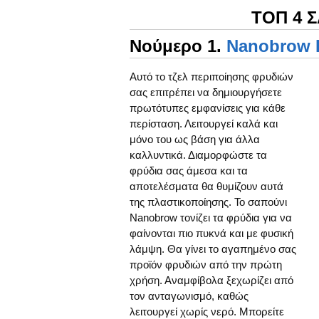
ΤΟΠ 4 
Νούμερο 1.
Nanobrow 
Αυτό το τζελ περιποίησης φρυδιών
σας επιτρέπει να δημιουργήσετε
πρωτότυπες εμφανίσεις για κάθε
περίσταση. Λειτουργεί καλά και
μόνο του ως βάση για άλλα
καλλυντικά. Διαμορφώστε τα
φρύδια σας άμεσα και τα
αποτελέσματα θα θυμίζουν αυτά
της πλαστικοποίησης. Το σαπούνι
Nanobrow τονίζει τα φρύδια για να
φαίνονται πιο πυκνά και με φυσική
λάμψη. Θα γίνει το αγαπημένο σας
προϊόν φρυδιών από την πρώτη
χρήση. Αναμφίβολα ξεχωρίζει από
τον ανταγωνισμό, καθώς
λειτουργεί χωρίς νερό. Μπορείτε