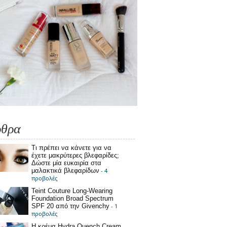
ρθρα
Τι πρέπει να κάνετε για να
έχετε μακρύτερες βλεφαρίδες;
Δώστε μία ευκαιρία στα
μαλακτικά βλεφαρίδων
- 4
προβολές
Teint Couture Long-Wearing
Foundation Broad Spectrum
SPF 20 από την Givenchy
- 1
προβολές
Η κρέμα Hydra Quench Cream