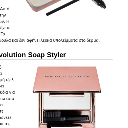
 Αυτό
την
ών. Η
 έχετε
 Το
ουλα και δεν αφήνει λευκά υπολείμματα στο δέρμα.
olution Soap Styler
ύ
τα
φή τζελ
ει
ύδια για
άτω από
ει
τε
φώνετε
ύ της