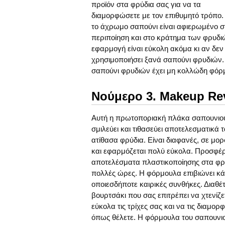
προϊόν στα φρύδια σας για να τα
διαμορφώσετε με τον επιθυμητό τρόπο.
το άχρωμο σαπούνι είναι αφιερωμένο σ
περιποίηση και στο κράτημα των φρυδι
εφαρμογή είναι εύκολη ακόμα κι αν δεν
χρησιμοποιήσει ξανά σαπούνι φρυδιών.
σαπούνι φρυδιών έχει μη κολλώδη φόρμ
Νούμερο 3. Makeup Rev
Αυτή η πρωτοποριακή πλάκα σαπουνιο
σμιλεύει και τιθασεύει αποτελεσματικά 
ατίθασα φρύδια. Είναι διαφανές, σε μορ
και εφαρμόζεται πολύ εύκολα. Προσφέρ
αποτελέσματα πλαστικοποίησης στα φρ
πολλές ώρες. Η φόρμουλα επιβιώνει κ
οποιεσδήποτε καιρικές συνθήκες. Διαθέτ
βουρτσάκι που σας επιτρέπει να χτενίζε
εύκολα τις τρίχες σας και να τις διαμορ
όπως θέλετε. Η φόρμουλα του σαπουνιο