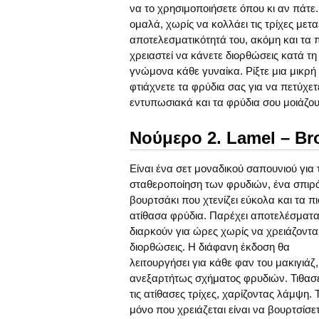
να το χρησιμοποιήσετε όπου κι αν πάτε
ομαλά, χωρίς να κολλάει τις τρίχες μετ
αποτελεσματικότητά του, ακόμη και τα 
χρειαστεί να κάνετε διορθώσεις κατά τη 
γνώμονα κάθε γυναίκα. Ρίξτε μια μικρή 
φτιάχνετε τα φρύδια σας για να πετύχε
εντυπωσιακά και τα φρύδια σου μοιάζου
Νούμερο 2. Lamel – Br
Είναι ένα σετ μοναδικού σαπουνιού για 
σταθεροποίηση των φρυδιών, ένα σπιρ
βουρτσάκι που χτενίζει εύκολα και τα πι
ατίθασα φρύδια. Παρέχει αποτελέσματ
διαρκούν για ώρες χωρίς να χρειάζοντα
διορθώσεις. Η διάφανη έκδοση θα
λειτουργήσει για κάθε φαν του μακιγιάζ,
ανεξαρτήτως σχήματος φρυδιών. Τιθασε
τις ατίθασες τρίχες, χαρίζοντας λάμψη. 
μόνο που χρειάζεται είναι να βουρτσίσετ