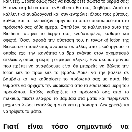
και νέες. Ξέρετε όμως πώς να καθαρίζετε σωστά το δέρμα σας;
Η τονωτική lotion από τηνBiotherm θα σας βοηθήσει. Αυτό το
καλλυντικό αναζωογονεί και συγκεντρώνει όλους τους ρύπους,
καθώς και το πλεονάζον σμήγμα το οποίο συσσωρεύεται στο
πρόσωπό σας κάθε ημέρα. Επιπλέον, το καλλυντικό αυτό της
Biotherm αφήνει το δέρμα σας ενυδατωμένο, καθαρό και
σφιχτό. Όσον αφορά την σύστασή του, η τονωτική lotion της
Biosource αποτελείται, ανάμεσα σε άλλα, από ψευδάργυρο, ο
οποίος έχει την ικανότητα να δρα ενάντια στον σχηματισμό
ατελειών, όπως η ακμή ή οι μικρές πληγές. Ένα ακόμα πράγμα
που πρέπει να αναφέρουμε είναι ότι μπορείτε να βάλετε την
lotion είτε το πρωί είτε το βράδυ. Αρκεί να την βάλετε σε
βαμβάκι και να καθαρίσετε το πρόσωπό σας με αυτό. Να
θυμάστε να αρχίζετε την διαδικασία από τα εσωτερικά μέρη του
προσώπου. Καθώς καθαρίζετε το πρόσωπό σας από το
makeup, πιέστε ελαφρά το βαμβάκι στα μάτια και περιμένετε
μέχρι να λιώσει εντελώς η σκιά και η μάσκαρα. Δεν χρειάζεται
να τρίψετε τα μάτια.
Γιατί είναι τόσο σημαντικό να