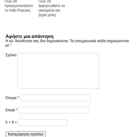
Πώς να
Πώς να
Χρησιμοποιήσετε
ξεφορτωθείτε τα
το Λάδι Pracaxi;
σκασμένα και
ξηρά χείλη;
Αφήστε μια απάντηση
Η ηλ. διεύθυνση σας δεν δημοσιεύεται.
Τα υποχρεωτικά πεδία σημειώνονται
με
*
Σχόλιο
Όνομα
*
Email
*
5 + 9 =