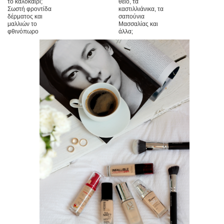
το καλοκαίρι;
θείο, τα
Σωστή φροντίδα
καστιλλιάνικα, τα
δέρματος και
σαπούνια
μαλλιών το
Μασσαλίας και
φθινόπωρο
άλλα;