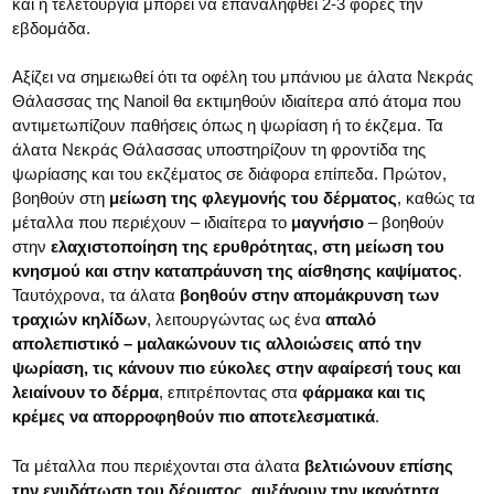
και η τελετουργία μπορεί να επαναληφθεί 2-3 φορές την
εβδομάδα.
Αξίζει να σημειωθεί ότι τα οφέλη του μπάνιου με άλατα Νεκράς
Θάλασσας της Nanoil θα εκτιμηθούν ιδιαίτερα από άτομα που
αντιμετωπίζουν παθήσεις όπως η ψωρίαση ή το έκζεμα. Τα
άλατα Νεκράς Θάλασσας υποστηρίζουν τη φροντίδα της
ψωρίασης και του εκζέματος σε διάφορα επίπεδα. Πρώτον,
βοηθούν στη
μείωση της φλεγμονής του δέρματος
, καθώς τα
μέταλλα που περιέχουν – ιδιαίτερα το
μαγνήσιο
– βοηθούν
στην
ελαχιστοποίηση της ερυθρότητας, στη μείωση του
κνησμού και στην καταπράυνση της αίσθησης καψίματος
.
Ταυτόχρονα, τα άλατα
βοηθούν στην απομάκρυνση των
τραχιών κηλίδων
, λειτουργώντας ως ένα
απαλό
απολεπιστικό
– μαλακώνουν τις αλλοιώσεις από την
ψωρίαση, τις κάνουν πιο εύκολες στην αφαίρεσή τους και
λειαίνουν το δέρμα
, επιτρέποντας στα
φάρμακα και τις
κρέμες να απορροφηθούν πιο αποτελεσματικά
.
Τα μέταλλα που περιέχονται στα άλατα
βελτιώνουν επίσης
την ενυδάτωση του δέρματος, αυξάνουν την ικανότητα