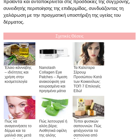
προϊόντα και ανταποκρίνεται στις προσδοκίες της σύγχρονης,
συνειδητής περιποίησης της επιδερμίδας, συνδυάζοντας τη
χαλάρωση με την πραγματική υποστήριξη της υγείας του
δέρματος.
Σχετικές Θέσεις
Έλαιο κάνναβης
Nanolash
Τα Καλύτερα
– ιδιότητες και
Collagen Eye
Σέρουμ
χρήση στην
Patches – Άμεση
Προσώπου Κατά
κοσμετολογία
ανακούφιση για
των Κοκκινίλων;
κουρασμένα και
ΤΟΠ 7 Επιλογές
πρησμένα μάτια
Εδώ!
Πώς να
Πώς λειτουργεί ή
Τύποι φυσικών
αναγεννήσετε το
αλόη βέρα;
σαπουνιών. Πώς
δέρμα και τα
Αισθητικά οφέλη
φτιάχνονται τα
μαλλιά σας μετά
της αλόης
σαπούνια από