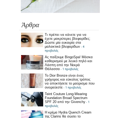
Άρθρα
Τι πρέπει να κάνετε για να
έχετε μακρύτερες βλεφαρίδες;
Δώστε μία ευκαιρία στα
μαλακτικά βλεφαρίδων
- 4
προβολές
Ας παίξουμε BingoSpa! Μάσκα
καθαρισμού με λευκό πηλό και
Λάσπη από την Νεκρά
Θάλασσα
- 1 προβολές
Το Dior Bronze είναι ένας
γρήγορος και εύκολος τρόπος
να αποκτήσετε το μαύρισμα που
ονειρεύεστε
- 1 προβολές
Teint Couture Long-Wearing
Foundation Broad Spectrum
SPF 20 από την Givenchy
- 1
προβολές
Η κρέμα Hydra Quench Cream
της Clarins θα σώσει το