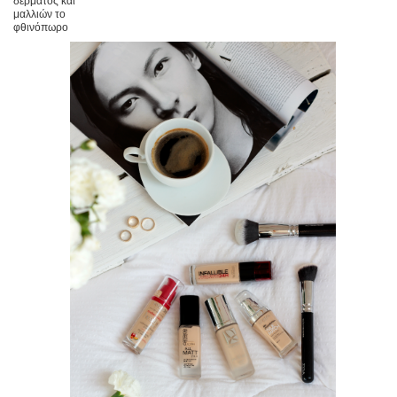
δέρματος και
μαλλιών το
φθινόπωρο