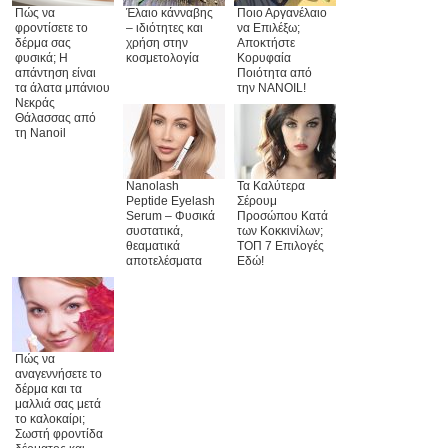
Πώς να
Έλαιο κάνναβης
Ποιο Αργανέλαιο
φροντίσετε το
– ιδιότητες και
να Επιλέξω;
δέρμα σας
χρήση στην
Αποκτήστε
φυσικά; Η
κοσμετολογία
Κορυφαία
απάντηση είναι
Ποιότητα από
τα άλατα μπάνιου
την NANOIL!
Νεκράς
Θάλασσας από
τη Nanoil
Nanolash
Τα Καλύτερα
Peptide Eyelash
Σέρουμ
Serum – Φυσικά
Προσώπου Κατά
συστατικά,
των Κοκκινίλων;
θεαματικά
ΤΟΠ 7 Επιλογές
αποτελέσματα
Εδώ!
Πώς να
αναγεννήσετε το
δέρμα και τα
μαλλιά σας μετά
το καλοκαίρι;
Σωστή φροντίδα