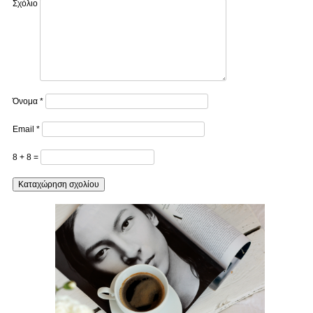
Σχόλιο
Όνομα
*
Email
*
8 + 8 =