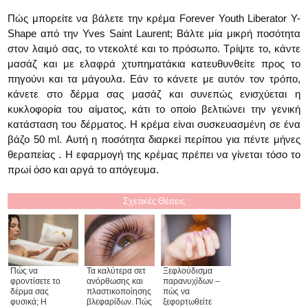
Πώς μπορείτε να βάλετε την κρέμα Forever Youth Liberator Y-
Shape από την Yves Saint Laurent; Βάλτε μία μικρή ποσότητα
στον λαιμό σας, το ντεκολτέ και το πρόσωπο. Τρίψτε το, κάντε
μασάζ και με ελαφρά χτυπηματάκια κατευθυνθείτε προς το
πηγούνι και τα μάγουλα. Εάν το κάνετε με αυτόν τον τρόπο,
κάνετε στο δέρμα σας μασάζ και συνεπώς ενισχύεται η
κυκλοφορία του αίματος, κάτι το οποίο βελτιώνει την γενική
κατάσταση του δέρματος. Η κρέμα είναι συσκευασμένη σε ένα
βάζο 50 ml. Αυτή η ποσότητα διαρκεί περίπου για πέντε μήνες
θεραπείας . Η εφαρμογή της κρέμας πρέπει να γίνεται τόσο το
πρωί όσο και αργά το απόγευμα.
Σχετικές Θέσεις
Πώς να
Ξεφλούδισμα
Τα καλύτερα σετ
φροντίσετε το
παρανυχίδων –
ανόρθωσης και
δέρμα σας
πώς να
πλαστικοποίησης
φυσικά; Η
ξεφορτωθείτε
βλεφαρίδων. Πώς