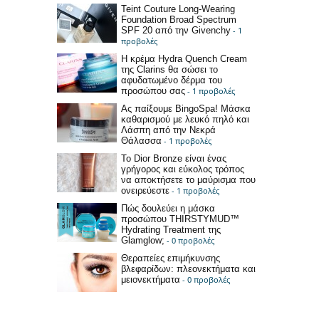
Teint Couture Long-Wearing
Foundation Broad Spectrum
SPF 20 από την Givenchy
- 1
προβολές
Η κρέμα Hydra Quench Cream
της Clarins θα σώσει το
αφυδατωμένο δέρμα του
προσώπου σας
- 1 προβολές
Ας παίξουμε BingoSpa! Μάσκα
καθαρισμού με λευκό πηλό και
Λάσπη από την Νεκρά
Θάλασσα
- 1 προβολές
Το Dior Bronze είναι ένας
γρήγορος και εύκολος τρόπος
να αποκτήσετε το μαύρισμα που
ονειρεύεστε
- 1 προβολές
Πώς δουλεύει η μάσκα
προσώπου THIRSTYMUD™
Hydrating Treatment της
Glamglow;
- 0 προβολές
Θεραπείες επιμήκυνσης
βλεφαρίδων: πλεονεκτήματα και
μειονεκτήματα
- 0 προβολές