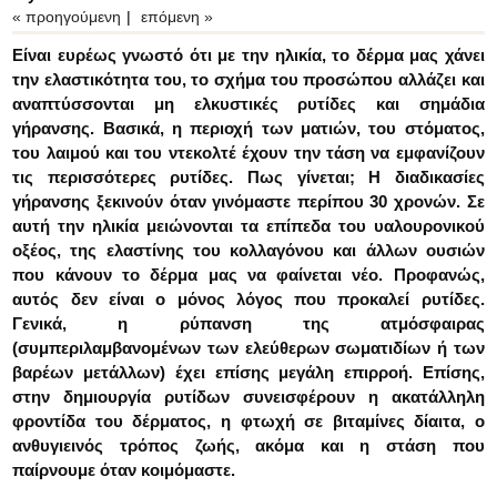
« προηγούμενη
|
επόμενη »
Είναι ευρέως γνωστό ότι με την ηλικία, το δέρμα μας χάνει
την ελαστικότητα του, το σχήμα του προσώπου αλλάζει και
αναπτύσσονται μη ελκυστικές ρυτίδες και σημάδια
γήρανσης. Βασικά, η περιοχή των ματιών, του στόματος,
του λαιμού και του ντεκολτέ έχουν την τάση να εμφανίζουν
τις περισσότερες ρυτίδες. Πως γίνεται; Η διαδικασίες
γήρανσης ξεκινούν όταν γινόμαστε περίπου 30 χρονών. Σε
αυτή την ηλικία μειώνονται τα επίπεδα του υαλουρονικού
οξέος, της ελαστίνης του κολλαγόνου και άλλων ουσιών
που κάνουν το δέρμα μας να φαίνεται νέο. Προφανώς,
αυτός δεν είναι ο μόνος λόγος που προκαλεί ρυτίδες.
Γενικά, η ρύπανση της ατμόσφαιρας
(συμπεριλαμβανομένων των ελεύθερων σωματιδίων ή των
βαρέων μετάλλων) έχει επίσης μεγάλη επιρροή. Επίσης,
στην δημιουργία ρυτίδων συνεισφέρουν η ακατάλληλη
φροντίδα του δέρματος, η φτωχή σε βιταμίνες δίαιτα, ο
ανθυγιεινός τρόπος ζωής, ακόμα και η στάση που
παίρνουμε όταν κοιμόμαστε.