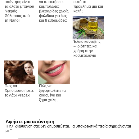
απάντηση είναι
αυτό το
να αποκτήσετε
τα άλατα μπάνιου
πρόβλημα μία και
καμπυλωτές
Νεκράς
καλή;
βλεφαρίδες χωρίς
Θάλασσας από
ψαλιδάκι για έως
τη Nanoil
και 8 εβδομάδες;
Έλαιο κάνναβης
– ιδιότητες και
χρήση στην
κοσμετολογία
Πώς να
Πώς να
Χρησιμοποιήσετε
ξεφορτωθείτε τα
το Λάδι Pracaxi;
σκασμένα και
ξηρά χείλη;
Αφήστε μια απάντηση
Η ηλ. διεύθυνση σας δεν δημοσιεύεται.
Τα υποχρεωτικά πεδία σημειώνονται
με
*