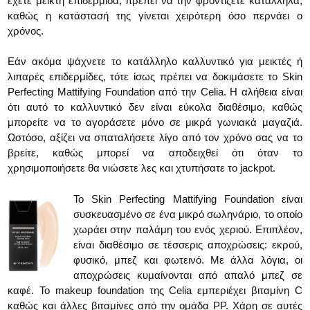
έχετε μεικτή επιδερμίδα, πρέπει να την φροντίζετε κατάλληλα,
καθώς η κατάστασή της γίνεται χειρότερη όσο περνάει ο
χρόνος.
Εάν ακόμα ψάχνετε το κατάλληλο καλλυντικό για μεικτές ή
λιπαρές επιδερμίδες, τότε ίσως πρέπει να δοκιμάσετε το Skin
Perfecting Mattifying Foundation από την Celia. Η αλήθεια είναι
ότι αυτό το καλλυντικό δεν είναι εύκολα διαθέσιμο, καθώς
μπορείτε να το αγοράσετε μόνο σε μικρά γωνιακά μαγαζιά.
Ωστόσο, αξίζει να σπαταλήσετε λίγο από τον χρόνο σας να το
βρείτε, καθώς μπορεί να αποδειχθεί ότι όταν το
χρησιμοποιήσετε θα νιώσετε λες και χτυπήσατε το jackpot.
Το Skin Perfecting Mattifying Foundation είναι
συσκευασμένο σε ένα μικρό σωληνάριο, το οποίο
χωράει στην παλάμη του ενός χεριού. Επιπλέον,
είναι διαθέσιμο σε τέσσερις αποχρώσεις: εκρού,
φυσικό, μπεζ και φωτεινό. Με άλλα λόγια, οι
αποχρώσεις κυμαίνονται από απαλό μπεζ σε
καφέ. Το makeup foundation της Celia εμπεριέχει βιταμίνη C
καθώς και άλλες βιταμίνες από την ομάδα PP. Χάρη σε αυτές