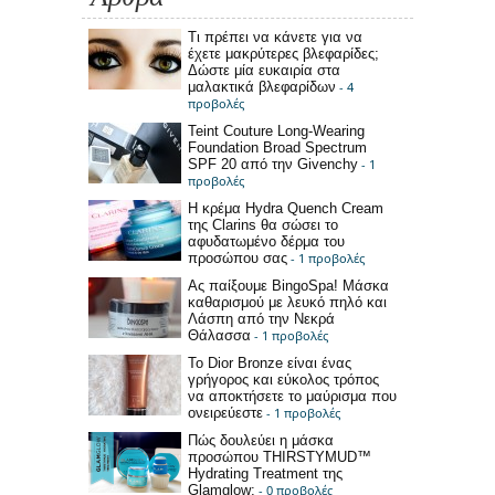
Τι πρέπει να κάνετε για να
έχετε μακρύτερες βλεφαρίδες;
Δώστε μία ευκαιρία στα
μαλακτικά βλεφαρίδων
- 4
προβολές
Teint Couture Long-Wearing
Foundation Broad Spectrum
SPF 20 από την Givenchy
- 1
προβολές
Η κρέμα Hydra Quench Cream
της Clarins θα σώσει το
αφυδατωμένο δέρμα του
προσώπου σας
- 1 προβολές
Ας παίξουμε BingoSpa! Μάσκα
καθαρισμού με λευκό πηλό και
Λάσπη από την Νεκρά
Θάλασσα
- 1 προβολές
Το Dior Bronze είναι ένας
γρήγορος και εύκολος τρόπος
να αποκτήσετε το μαύρισμα που
ονειρεύεστε
- 1 προβολές
Πώς δουλεύει η μάσκα
προσώπου THIRSTYMUD™
Hydrating Treatment της
Glamglow;
- 0 προβολές