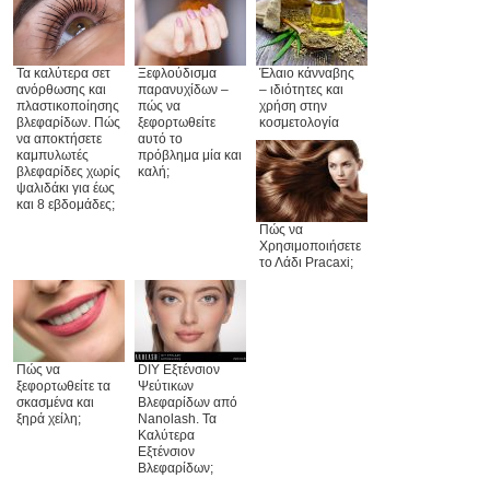
Ξεφλούδισμα
Έλαιο κάνναβης
Τα καλύτερα σετ
παρανυχίδων –
– ιδιότητες και
ανόρθωσης και
πώς να
χρήση στην
πλαστικοποίησης
ξεφορτωθείτε
κοσμετολογία
βλεφαρίδων. Πώς
αυτό το
να αποκτήσετε
πρόβλημα μία και
καμπυλωτές
καλή;
βλεφαρίδες χωρίς
ψαλιδάκι για έως
και 8 εβδομάδες;
Πώς να
Χρησιμοποιήσετε
το Λάδι Pracaxi;
Πώς να
DIY Εξτένσιον
ξεφορτωθείτε τα
Ψεύτικων
σκασμένα και
Βλεφαρίδων από
ξηρά χείλη;
Nanolash. Τα
Καλύτερα
Εξτένσιον
Βλεφαρίδων;