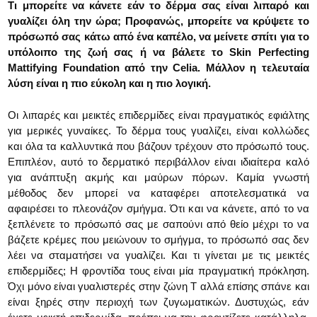
Τι μπορείτε να κάνετε εάν το δέρμα σας είναι λιπαρό και
γυαλίζει όλη την ώρα; Προφανώς, μπορείτε να κρύψετε το
πρόσωπό σας κάτω από ένα καπέλο, να μείνετε σπίτι για το
υπόλοιπο της ζωή σας ή να βάλετε το Skin Perfecting
Mattifying Foundation από την Celia. Μάλλον η τελευταία
λύση είναι η πιο εύκολη και η πιο λογική.
Οι λιπαρές και μεικτές επιδερμίδες είναι πραγματικός εφιάλτης
για μερικές γυναίκες. Το δέρμα τους γυαλίζει, είναι κολλώδες
και όλα τα καλλυντικά που βάζουν τρέχουν στο πρόσωπό τους.
Επιπλέον, αυτό το δερματικό περιβάλλον είναι ιδιαίτερα καλό
για ανάπτυξη ακμής και μαύρων πόρων. Καμία γνωστή
μέθοδος δεν μπορεί να καταφέρει αποτελεσματικά να
αφαιρέσει το πλεονάζον σμήγμα. Ότι και να κάνετε, από το να
ξεπλένετε το πρόσωπό σας με σαπούνι από θείο μέχρι το να
βάζετε κρέμες που μειώνουν το σμήγμα, το πρόσωπό σας δεν
λέει να σταματήσει να γυαλίζει. Και τι γίνεται με τις μεικτές
επιδερμίδες; Η φροντίδα τους είναι μία πραγματική πρόκληση.
Όχι μόνο είναι γυαλιστερές στην ζώνη Τ αλλά επίσης σπάνε και
είναι ξηρές στην περιοχή των ζυγωματικών. Δυστυχώς, εάν