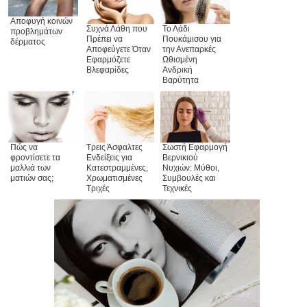
Αποφυγή κοινών
Συχνά Λάθη που
Το Λάδι
προβλημάτων
Πρέπει να
Πουκάμισου για
δέρματος
Αποφεύγετε Όταν
την Ανεπαρκές
Εφαρμόζετε
Ωθισμένη
Βλεφαρίδες
Ανδρική
Βαρύτητα
Πώς να
Τρεις Άσφαλτες
Σωστή Εφαρμογή
φροντίσετε τα
Ενδείξεις για
Βερνικιού
μαλλιά των
Κατεστραμμένες,
Νυχιών: Μύθοι,
ματιών σας;
Χρωματισμένες
Συμβουλές και
Τριχές
Τεχνικές