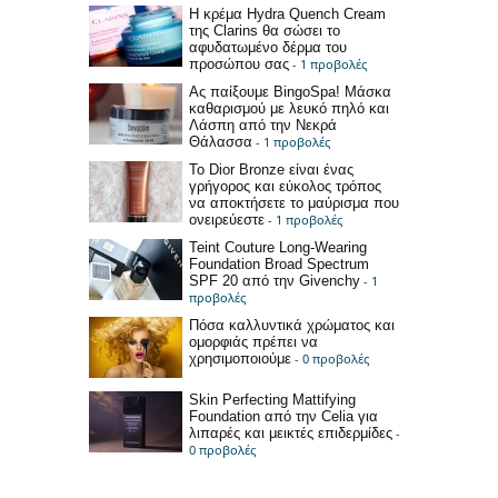
Η κρέμα Hydra Quench Cream
της Clarins θα σώσει το
αφυδατωμένο δέρμα του
προσώπου σας
- 1 προβολές
Ας παίξουμε BingoSpa! Μάσκα
καθαρισμού με λευκό πηλό και
Λάσπη από την Νεκρά
Θάλασσα
- 1 προβολές
Το Dior Bronze είναι ένας
γρήγορος και εύκολος τρόπος
να αποκτήσετε το μαύρισμα που
ονειρεύεστε
- 1 προβολές
Teint Couture Long-Wearing
Foundation Broad Spectrum
SPF 20 από την Givenchy
- 1
προβολές
Πόσα καλλυντικά χρώματος και
ομορφιάς πρέπει να
χρησιμοποιούμε
- 0 προβολές
Skin Perfecting Mattifying
Foundation από την Celia για
λιπαρές και μεικτές επιδερμίδες
-
0 προβολές