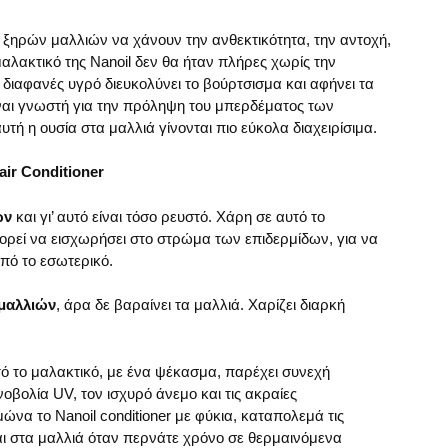
ν ξηρών μαλλιών να χάνουν την ανθεκτικότητα, την αντοχή,
αλακτικό της Nanoil δεν θα ήταν πλήρες χωρίς την
 διαφανές υγρό διευκολύνει το βούρτσισμα και αφήνει τα
ίναι γνωστή για την πρόληψη του μπερδέματος των
αυτή η ουσία στα μαλλιά γίνονται πιο εύκολα διαχειρίσιμα.
air Conditioner
ών
και γι’ αυτό είναι τόσο ρευστό. Χάρη σε αυτό το
πορεί να εισχωρήσει στο στρώμα των επιδερμίδων, για να
πό το εσωτερικό.
 μαλλιών
, άρα δε βαραίνει τα μαλλιά. Χαρίζει διαρκή
ό το μαλακτικό, με ένα ψέκασμα, παρέχει συνεχή
οβολία UV, τον ισχυρό άνεμο και τις ακραίες
μώνα το Nanoil conditioner με φύκια, καταπολεμά τις
ι στα μαλλιά όταν περνάτε χρόνο σε θερμαινόμενα