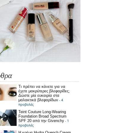
ρθρα
Τι πρέπει να κάνετε για να
έχετε μακρύτερες βλεφαρίδες;
Δώστε μία ευκαιρία στα
μαλακτικά βλεφαρίδων
- 4
προβολές
Teint Couture Long-Wearing
Foundation Broad Spectrum
SPF 20 από την Givenchy
- 1
προβολές
Η κρέμα Hydra Quench Cream