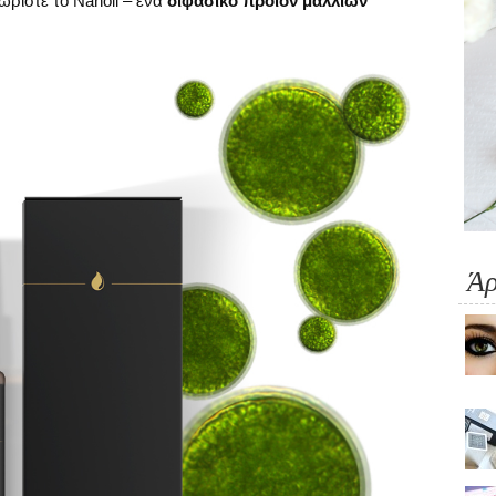
ωρίστε το Nanoil – ένα
διφασικό προϊόν μαλλιών
Ά