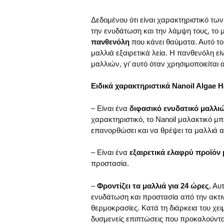
Δεδομένου ότι είναι χαρακτηριστικό τω
την ενυδάτωση και την λάμψη τους, το μ
πανθενόλη
που κάνει θαύματα. Αυτό το
μαλλιά εξαιρετικά λεία. Η πανθενόλη ε
μαλλιών, γι’ αυτό όταν χρησιμοποιείται 
Ειδικά χαρακτηριστικά Nanoil Algae H
– Είναι ένα
διφασικό ενυδατικό μαλλι
χαρακτηριστικό, το Nanoil μαλακτικό μ
επανορθώσει και να θρέψει τα μαλλιά α
– Είναι ένα
εξαιρετικά ελαφρύ προϊόν
προστασία.
–
Φροντίζει τα μαλλιά για 24 ώρες.
Αυτ
ενυδάτωση και προστασία από την ακτιν
θερμοκρασίες. Κατά τη διάρκεια του χει
δυσμενείς επιπτώσεις που προκαλούντα