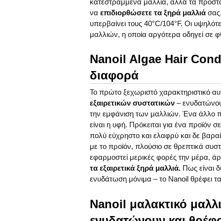
κατεστραμμένα μαλλιά, αλλά τα προστα
να
επιδιορθώσετε τα ξηρά μαλλιά
σας,
υπερβαίνει τους 40°C/104°F. Οι υψηλό
μαλλιών, η οποία αργότερα οδηγεί σε 
Nanoil Algae Hair Cond
διαφορά
Το πρώτο ξεχωριστό χαρακτηριστικό αυτο
εξαιρετικών συστατικών
– ενυδατώνουν
την εμφάνιση των μαλλιών. Ένα άλλο π
είναι η υφή. Πρόκειται για ένα προϊόν 
πολύ εύχρηστο και ελαφρύ και δε βαραί
με το προϊόν, πλούσιο σε θρεπτικά συστα
εφαρμοστεί μερικές φορές την μέρα, άρ
τα εξαιρετικά ξηρά μαλλιά.
Πως είναι δ
ενυδάτωση μόνιμα – το Nanoil θρέφει τ
Nanoil μαλακτικό μαλλ
ενυδατώνουν και θρέφ