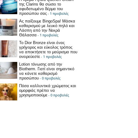
της Clarins θα σώσει το
αφυδατωμένο δέρμα του
προσώπου σας
- 1 προβολές
Ας παίξουμε BingoSpa! Μάσκα
καθαρισμού με λευκό πηλό και
Λάσπη από την Νεκρά
Θάλασσα
- 1 προβολές
Το Dior Bronze είναι ένας
γρήγορος και εύκολος τρόπος
να αποκτήσετε το μαύρισμα που
ονειρεύεστε
- 1 προβολές
Lotion τόνωσης από την
Biotherm. Γιατί είναι σημαντικό
να κάνετε καθαρισμό
προσώπου
- 0 προβολές
Πόσα καλλυντικά χρώματος και
ομορφιάς πρέπει να
χρησιμοποιούμε
- 0 προβολές