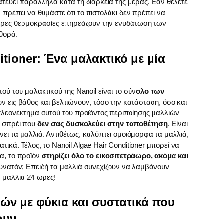
τεύει παράλληλα κατά τη διάρκεια της μέρας. Εάν θέλετε
 πρέπει να θυμάστε ότι το πιστολάκι δεν πρέπει να
τερες θερμοκρασίες επηρεάζουν την ενυδάτωση των
φθορά.
itioner: Ένα μαλακτικό με μία
ύ του μαλακτικού της Nanoil είναι το σύν
ολο των
 εις βάθος και βελτιώνουν, τόσο την κατάσταση, όσο και
λεονέκτημα αυτού του προϊόντος περιποίησης μαλλιών
σε σπρέι που
δεν σας δυσκολεύει στην τοποθέτηση
. Είναι
νει τα μαλλιά. Αντιθέτως, καλύπτει ομοιόμορφα τα μαλλιά,
τικά. Τέλος, το Nanoil Algae Hair Conditioner μπορεί να
α, το προϊόν
στηρίζει όλο το εικοσιτετράωρο, ακόμα και
υνατόν; Επειδή τα μαλλιά συνεχίζουν να λαμβάνουν
α μαλλιά 24 ώρες!
ιών με φύκια και συστατικά που
ουν