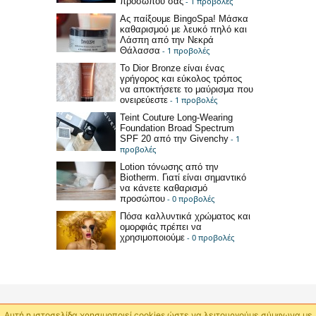
προσώπου σας
- 1 προβολές
Ας παίξουμε BingoSpa! Μάσκα
καθαρισμού με λευκό πηλό και
Λάσπη από την Νεκρά
Θάλασσα
- 1 προβολές
Το Dior Bronze είναι ένας
γρήγορος και εύκολος τρόπος
να αποκτήσετε το μαύρισμα που
ονειρεύεστε
- 1 προβολές
Teint Couture Long-Wearing
Foundation Broad Spectrum
SPF 20 από την Givenchy
- 1
προβολές
Lotion τόνωσης από την
Biotherm. Γιατί είναι σημαντικό
να κάνετε καθαρισμό
προσώπου
- 0 προβολές
Πόσα καλλυντικά χρώματος και
ομορφιάς πρέπει να
χρησιμοποιούμε
- 0 προβολές
Αυτή η ιστοσελίδα χρησιμοποιεί cookies ώστε να λειτουργούμε σύμφωνα με