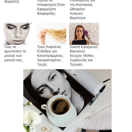
Πρέπει να
Πουκάμισου για
δέρματος
Αποφεύγετε Όταν
την Ανεπαρκές
Εφαρμόζετε
Ωθισμένη
Βλεφαρίδες
Ανδρική
Βαρύτητα
Πώς να
Τρεις Άσφαλτες
Σωστή Εφαρμογή
φροντίσετε τα
Ενδείξεις για
Βερνικιού
μαλλιά των
Κατεστραμμένες,
Νυχιών: Μύθοι,
ματιών σας;
Χρωματισμένες
Συμβουλές και
Τριχές
Τεχνικές