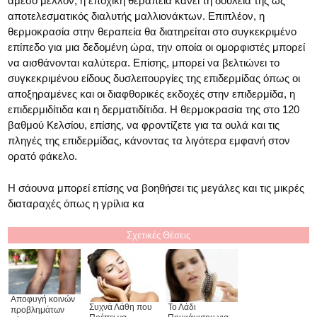
άμεσο μέλλον, η εποχική θεραπεία κάνει τη δουλειά της ως
αποτελεσματικός διαλυτής μαλλιονάκτων. Επιπλέον, η
θερμοκρασία στην θεραπεία θα διατηρείται στο συγκεκριμένο
επίπεδο για μια δεδομένη ώρα, την οποία οι ομορφιστές μπορεί
να αισθάνονται καλύτερα. Επίσης, μπορεί να βελτιώνει το
συγκεκριμένου είδους δυσλειτουργίες της επιδερμίδας όπως οι
αποξηραμένες και οι διαφθορικές εκδοχές στην επιδερμίδα, η
επιδερμιδίτιδα και η δερματιδίτιδα. Η θερμοκρασία της στο 120
βαθμού Κελσίου, επίσης, να φροντίζετε για τα ουλά και τις
πληγές της επιδερμίδας, κάνοντας τα λιγότερα εμφανή στον
ορατό φάκελο.
Η σάουνα μπορεί επίσης να βοηθήσει τις μεγάλες και τις μικρές
διαταραχές όπως η γρίλια κα
Σχετικές Θέσεις
Αποφυγή κοινών
Συχνά Λάθη που
Το Λάδι
προβλημάτων