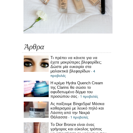
Άρθρα
Τι πρέπει να κάνετε για να
έχετε μακρύτερες βλεφαρίδες;
Δώστε μία ευκαιρία στα
μαλακτικά βλεφαρίδων
- 4
προβολές
Η κρέμα Hydra Quench Cream
της Clarins θα σώσει το
αφυδατωμένο δέρμα του
προσώπου σας
- 1 προβολές
Ας παίξουμε BingoSpa! Μάσκα
καθαρισμού με λευκό πηλό και
Λάσπη από την Νεκρά
Θάλασσα
- 1 προβολές
Το Dior Bronze είναι ένας
γρήγορος και εύκολος τρόπος