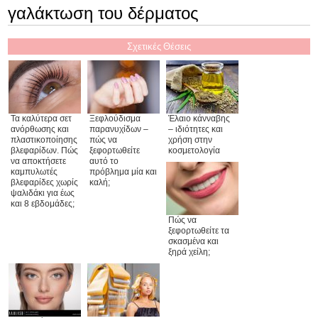
γαλάκτωση του δέρματος
Σχετικές Θέσεις
Ξεφλούδισμα
Έλαιο κάνναβης
Τα καλύτερα σετ
παρανυχίδων –
– ιδιότητες και
ανόρθωσης και
πώς να
χρήση στην
πλαστικοποίησης
ξεφορτωθείτε
κοσμετολογία
βλεφαρίδων. Πώς
αυτό το
να αποκτήσετε
πρόβλημα μία και
καμπυλωτές
καλή;
βλεφαρίδες χωρίς
ψαλιδάκι για έως
και 8 εβδομάδες;
Πώς να
ξεφορτωθείτε τα
σκασμένα και
ξηρά χείλη;