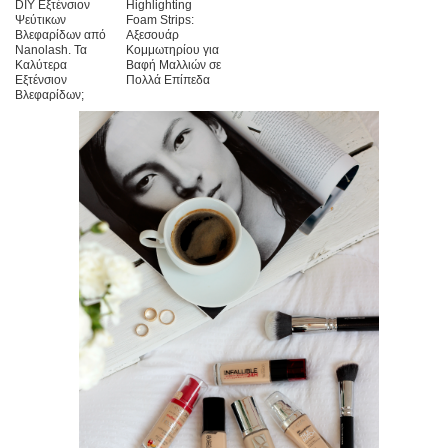
DIY Εξτένσιον
Highlighting
Ψεύτικων
Foam Strips:
Βλεφαρίδων από
Αξεσουάρ
Nanolash. Τα
Κομμωτηρίου για
Καλύτερα
Βαφή Μαλλιών σε
Εξτένσιον
Πολλά Επίπεδα
Βλεφαρίδων;